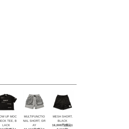
OW UP MOC
MULTIFUNCTIO
MESH SHORT,
NECK TEE, B
NAL SHORT, GR
BLACK
LACK
AY
16,000円(税込1