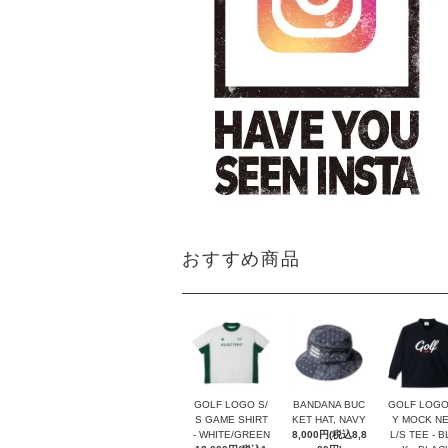
おすすめ商品
GOLF LOGO S/
BANDANA BUC
GOLF LOGO
S GAME SHIRT
KET HAT, NAVY
Y MOCK N
- WHITE/GREEN
8,000円(税込8,8
L/S TEE - 