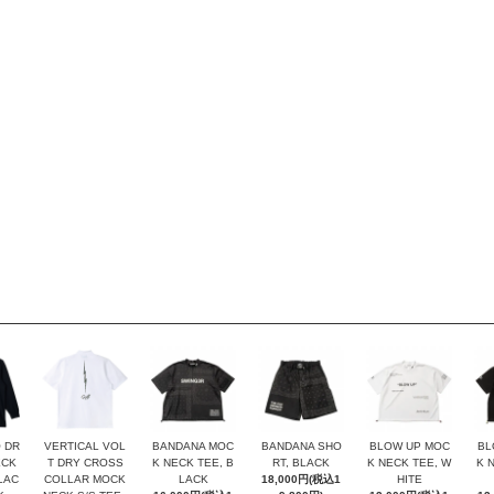
 DR
VERTICAL VOL
BANDANA MOC
BANDANA SHO
BLOW UP MOC
BL
ECK
T DRY CROSS
K NECK TEE, B
RT, BLACK
K NECK TEE, W
K 
BLAC
COLLAR MOCK
LACK
18,000円(税込1
HITE