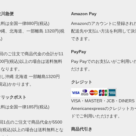
佐川急便
Amazon Pay
送料は全国一律880円(税込)
Amazonのアカウントに登録され
沖縄、北海道、一部離島 1320円(税
配送先や支払い方法を利用して決
)
できます。
PayPay
1回のご注文で商品代金の合計が11
000円(税込)以上の場合は送料無料
Pay Payでのお支払いがご利用い
となります。
だけます。
但し沖縄 北海道 一部離島1320円
クレジット
(税込)かかります。
クリックポスト
VISA・MASTER・JCB・DINERS
送料は全国一律185円(税込)
Americanexpressのクレジットカ
ドでご利用いただけます。
1回1点のご注文で商品代金が5500
商品代引き
円(税込)以上の場合は送料無料とな