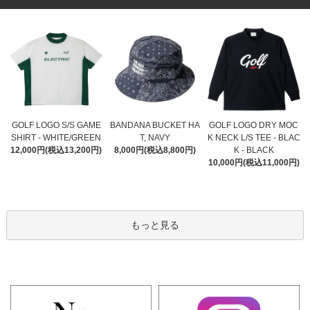
BANDANA BUCKET HA
GOLF LOGO S/S GAME
GOLF LOGO DRY MOC
T, NAVY
SHIRT - WHITE/GREEN
K NECK L/S TEE - BLAC
8,000円(税込8,800円)
12,000円(税込13,200円)
K - BLACK
10,000円(税込11,000円)
もっと見る