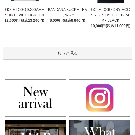
BANDANA BUCKET HA
GOLF LOGO S/S GAME
GOLF LOGO DRY MOC
T, NAVY
SHIRT - WHITE/GREEN
K NECK L/S TEE - BLAC
8,000円(税込8,800円)
12,000円(税込13,200円)
K - BLACK
10,000円(税込11,000円)
もっと見る