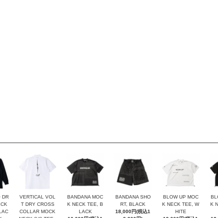
 DR
VERTICAL VOL
BANDANA MOC
BANDANA SHO
BLOW UP MOC
BL
ECK
T DRY CROSS
K NECK TEE, B
RT, BLACK
K NECK TEE, W
K 
BLAC
COLLAR MOCK
LACK
18,000円(税込1
HITE