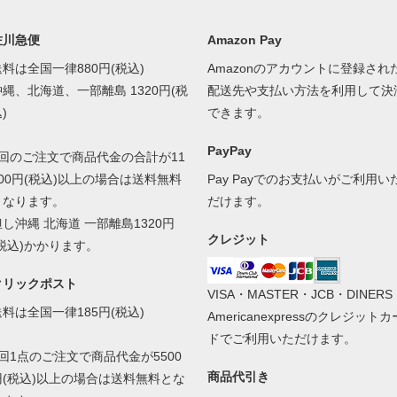
佐川急便
Amazon Pay
送料は全国一律880円(税込)
Amazonのアカウントに登録され
沖縄、北海道、一部離島 1320円(税
配送先や支払い方法を利用して決
)
できます。
PayPay
1回のご注文で商品代金の合計が11
000円(税込)以上の場合は送料無料
Pay Payでのお支払いがご利用い
となります。
だけます。
但し沖縄 北海道 一部離島1320円
クレジット
(税込)かかります。
クリックポスト
VISA・MASTER・JCB・DINERS
送料は全国一律185円(税込)
Americanexpressのクレジットカ
ドでご利用いただけます。
1回1点のご注文で商品代金が5500
商品代引き
円(税込)以上の場合は送料無料とな