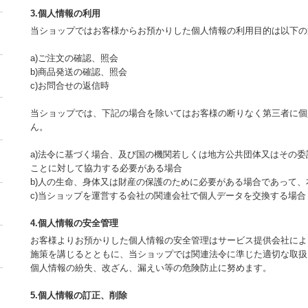
3.個人情報の利用
当ショップではお客様からお預かりした個人情報の利用目的は以下の
a)ご注文の確認、照会
b)商品発送の確認、照会
c)お問合せの返信時
当ショップでは、下記の場合を除いてはお客様の断りなく第三者に個
ん。
a)法令に基づく場合、及び国の機関若しくは地方公共団体又はその
ことに対して協力する必要がある場合
b)人の生命、身体又は財産の保護のために必要がある場合であって
c)当ショップを運営する会社の関連会社で個人データを交換する場合
4.個人情報の安全管理
お客様よりお預かりした個人情報の安全管理はサービス提供会社によ
施策を講じるとともに、当ショップでは関連法令に準じた適切な取扱
個人情報の紛失、改ざん、漏えい等の危険防止に努めます。
5.個人情報の訂正、削除