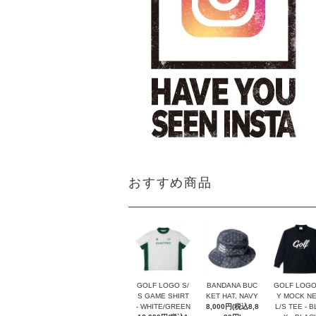
おすすめ商品
GOLF LOGO S/
BANDANA BUC
GOLF LOGO
S GAME SHIRT
KET HAT, NAVY
Y MOCK N
- WHITE/GREEN
8,000円(税込8,8
L/S TEE - 