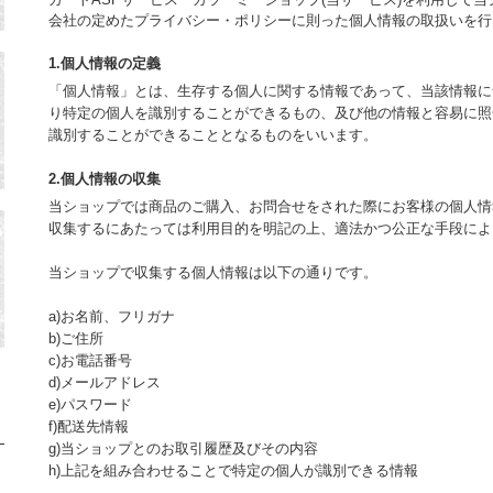
会社の定めた
プライバシー・ポリシー
に則った個人情報の取扱いを行
1.個人情報の定義
「個人情報」とは、生存する個人に関する情報であって、当該情報に
り特定の個人を識別することができるもの、及び他の情報と容易に照
識別することができることとなるものをいいます。
2.個人情報の収集
当ショップでは商品のご購入、お問合せをされた際にお客様の個人情
収集するにあたっては利用目的を明記の上、適法かつ公正な手段によ
当ショップで収集する個人情報は以下の通りです。
a)お名前、フリガナ
b)ご住所
c)お電話番号
d)メールアドレス
e)パスワード
f)配送先情報
g)当ショップとのお取引履歴及びその内容
h)上記を組み合わせることで特定の個人が識別できる情報