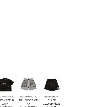
OW UP MOC
MULTIFUNCTIO
MESH SHORT,
NECK TEE, B
NAL SHORT, GR
BLACK
LACK
AY
16,000円(税込1