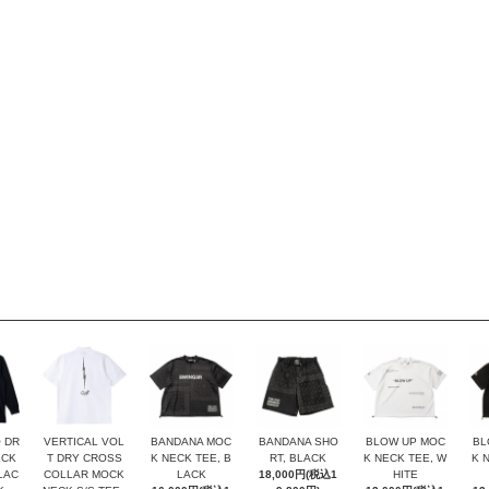
 DR
VERTICAL VOL
BANDANA MOC
BANDANA SHO
BLOW UP MOC
BL
ECK
T DRY CROSS
K NECK TEE, B
RT, BLACK
K NECK TEE, W
K 
BLAC
COLLAR MOCK
LACK
18,000円(税込1
HITE