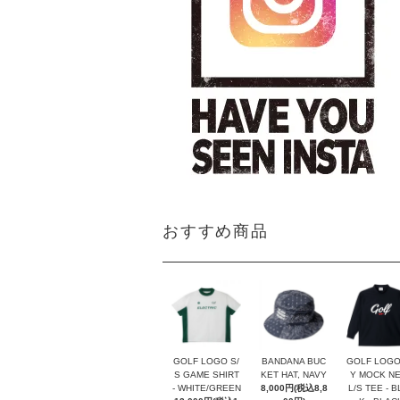
おすすめ商品
GOLF LOGO S/
BANDANA BUC
GOLF LOGO
S GAME SHIRT
KET HAT, NAVY
Y MOCK N
- WHITE/GREEN
8,000円(税込8,8
L/S TEE - 