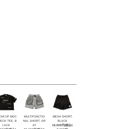
OW UP MOC
MULTIFUNCTIO
MESH SHORT,
NECK TEE, B
NAL SHORT, GR
BLACK
LACK
AY
16,000円(税込1