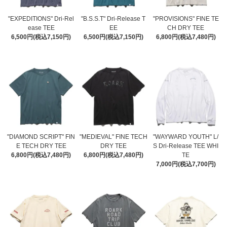
"EXPEDITIONS" Dri-Rel
"B.S.S.T" Dri-Release T
"PROVISIONS" FINE TE
ease TEE
EE
CH DRY TEE
6,500円(税込7,150円)
6,500円(税込7,150円)
6,800円(税込7,480円)
"DIAMOND SCRIPT" FIN
"MEDIEVAL" FINE TECH
"WAYWARD YOUTH" L/
E TECH DRY TEE
DRY TEE
S Dri-Release TEE WHI
6,800円(税込7,480円)
6,800円(税込7,480円)
TE
7,000円(税込7,700円)