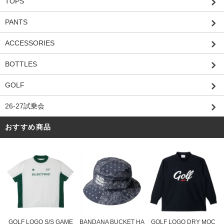
TOPS
PANTS
ACCESSORIES
BOTTLES
GOLF
26-27試乗会
おすすめ商品
BANDANA BUCKET HA
GOLF LOGO S/S GAME
GOLF LOGO DRY MOC