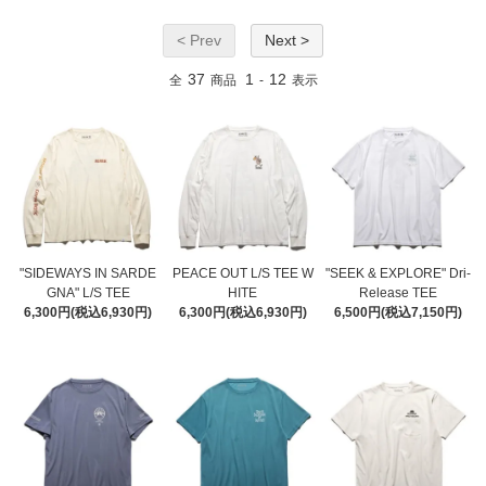
< Prev
Next >
37
1
12
全
商品
-
表示
"SIDEWAYS IN SARDE
PEACE OUT L/S TEE W
"SEEK & EXPLORE" Dri-
GNA" L/S TEE
HITE
Release TEE
6,300円(税込6,930円)
6,300円(税込6,930円)
6,500円(税込7,150円)