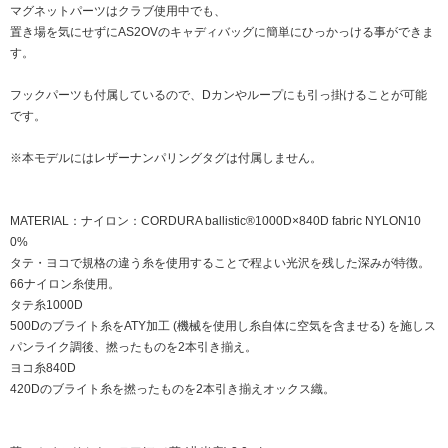
マグネットパーツはクラブ使用中でも、
置き場を気にせずにAS2OVのキャディバッグに簡単にひっかっける事ができま
す。
フックパーツも付属しているので、Dカンやループにも引っ掛けることが可能
です。
※本モデルにはレザーナンパリングタグは付属しません。
MATERIAL：ナイロン：CORDURA ballistic®1000D×840D fabric NYLON10
0%
タテ・ヨコで規格の違う糸を使用することで程よい光沢を残した深みが特徴。
66ナイロン糸使用。
タテ糸1000D
500Dのブライト糸をATY加工 (機械を使用し糸自体に空気を含ませる) を施しス
パンライク調後、撚ったものを2本引き揃え。
ヨコ糸840D
420Dのブライト糸を撚ったものを2本引き揃えオックス織。