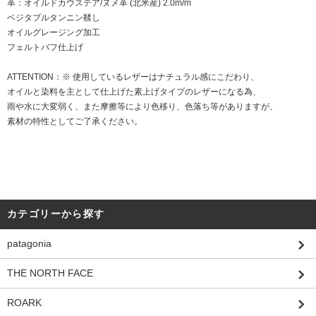
革：オイルドカウステア/ヌメ革 (北米産) 2.0m/m
ベジタブルタンニン鞣し
オイルグレージング加工
フェルトバフ仕上げ
ATTENTION：※ 使用しているレザーはナチュラル感にこだわり、
オイルと染料を主として仕上げた素上げタイプのレザーになる為、
雨や水に大変弱く、また摩擦等により色移り、色落ち等がありますが、
素材の特性としてご了承ください。
カテゴリーから探す
patagonia
THE NORTH FACE
ROARK