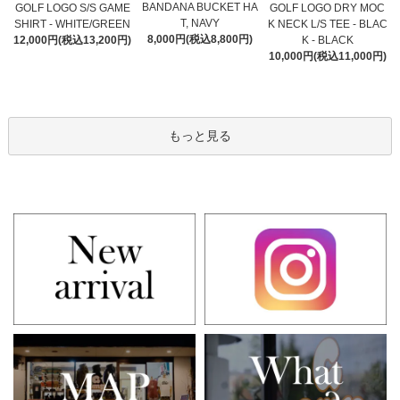
BANDANA BUCKET HA
GOLF LOGO S/S GAME
GOLF LOGO DRY MOC
T, NAVY
SHIRT - WHITE/GREEN
K NECK L/S TEE - BLAC
8,000円(税込8,800円)
12,000円(税込13,200円)
K - BLACK
10,000円(税込11,000円)
もっと見る