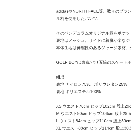
adidasやNORTH FACE等、数
ル柄を使用したパンツ。
そのペンデュラムオリジナル柄をポケッ
裏地はメッシュ。サイドに着脱が楽なジ
本体生地は伸縮性のあるジャージ素材、
GOLF BOYは東京/パリ五輪のスケ
組成
表地 ナイロン75%、ポリウレタン25%
裏地 ポリエステル100%
XS ウエスト76cm ヒップ102cm 股上29
M ウエスト80cm ヒップ106cm 股上29.5
L ウエスト84cm ヒップ110cm 股上30c
XL ウエスト88cm ヒップ114cm 股上30.