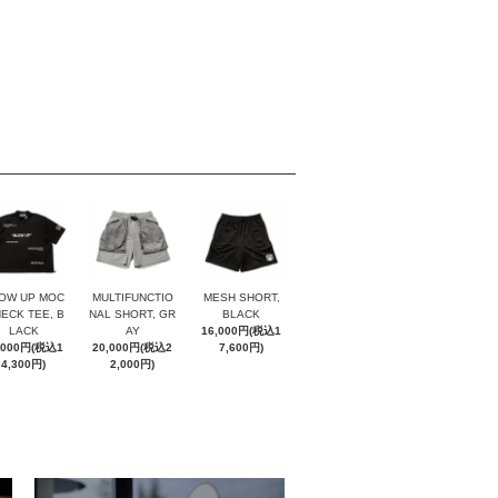
OW UP MOC
MULTIFUNCTIO
MESH SHORT,
NECK TEE, B
NAL SHORT, GR
BLACK
LACK
AY
16,000円(税込1
,000円(税込1
20,000円(税込2
7,600円)
4,300円)
2,000円)