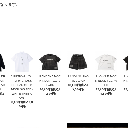
となります。
 DR
VERTICAL VOL
BANDANA MOC
BANDANA SHO
BLOW UP MOC
BL
ECK
T DRY CROSS
K NECK TEE, B
RT, BLACK
K NECK TEE, W
K 
BLAC
COLLAR MOCK
LACK
18,000円(税込1
HITE
K
NECK S/S TEE -
16,000円(税込1
9,800円)
13,000円(税込1
13
税込1
WHITE/TREE C
7,600円)
4,300円)
AMO
8,000円(税込8,8
00円)