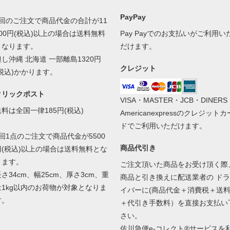
PayPay
1回のご注文で商品代金の合計が11
000円(税込)以上の場合は送料無料
Pay Payでのお支払いがご利用い
となります。
だけます。
但し沖縄 北海道 一部離島1320円
クレジット
(税込)かかります。
クリックポスト
VISA・MASTER・JCB・DINERS
送料は全国一律185円(税込)
Americanexpressのクレジットカ
ドでご利用いただけます。
1回1点のご注文で商品代金が5500
商品代引き
円(税込)以上の場合は送料無料とな
ります。
ご注文頂いた商品をお受け頂く際
さ34cm、幅25cm、厚さ3cm、重
商品と引き換えに配送業者の ドラ
量1kg以内のお荷物が対象となりま
イバーに(商品代金＋消費税＋送
す。
＋代引き手数料）を直接お支払い
さい。
佐川急便e-コレクト®サービスを