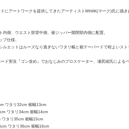
々のブランドにアートワークを提供してきたアーティストMHAK(マーク)氏
ト内側、ウエスト部背中側、裾ジッパー開閉部内側に配置。
ップ仕様。
シルエットはルーズなり過ぎないワタリ幅と裾テーパードで程よいスト
ートボード実況『ゴン攻め』でおなじみのプロスケーター、瀬尻稜氏によ
cm ワタリ32cm 裾幅13cm
cm ワタリ34cm 裾幅14cm
m ワタリ35cm 裾幅15cm
5cm ワタリ36cm 裾幅16cm